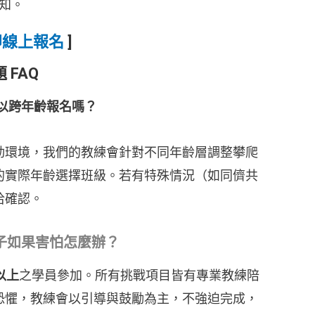
知。
即線上報名
]
 FAQ
以跨年齡報名嗎？
動環境，我們的教練會針對不同年齡層調整攀爬
的實際年齡選擇班級。若有特殊情況（如同儕共
洽確認。
子如果害怕怎麼辦？
以上
之學員參加。所有挑戰項目皆有專業教練陪
恐懼，教練會以引導與鼓勵為主，不強迫完成，