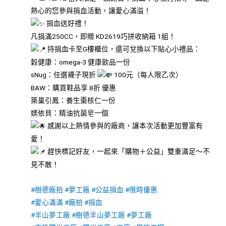
熱心的您參與捐血活動，讓愛心滿溢！
捐血送好禮！
凡捐滿250CC，即贈 KD2619巧拼收納箱 1組！
持捐血卡至G樓櫃位，還可兌換以下貼心小禮品：
穀健康：omega-3 健康飲品一份
sNug：任選襪子現折
100元（每人限乙次）
BAW：購買鞋品享 8折 優惠
築巢引鳳：養生棗核仁一份
媄依貝：精油抗菌皂一個
感謝以上熱情參與的廠商，讓本次活動更加豐富有
愛！
趕快標記好友，一起來「購物＋公益」雙重滿足～不
見不散！
#樹德廠拍
#夢工廠
#公益捐血
#限時優惠
#愛心滿滿
#廠拍
#捐血
#半山夢工廠
#樹德半山夢工廠
#夢工廠