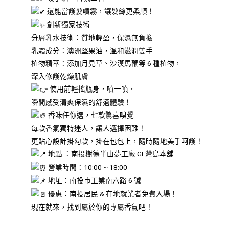
還能當護髮噴霧，讓髮絲更柔順！
創新獨家技術
分層乳水技術：質地輕盈，保濕無負擔
乳霜成分：澳洲堅果油，溫和滋潤雙手
植物精萃：添加月見草、沙漠馬鞭等 6 種植物，
深入修護乾燥肌膚
使用前輕搖瓶身，噴一噴，
瞬間感受清爽保濕的舒適體驗！
香味任你選，七款驚喜嗅覺
每款香氣獨特迷人，讓人選擇困難！
更貼心設計掛勾款，掛在包包上，隨時隨地美手呵護！
地點 ：南投樹德半山夢工廠 GF灣島本舖
營業時間：10:00 ~ 18:00
地址：南投市工業南六路 6 號
優惠：南投居民 & 在地就業者免費入場！
現在就來，找到屬於你的專屬香氣吧！