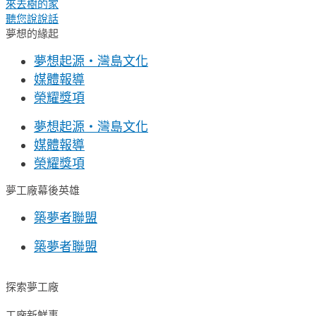
來去樹的家
聽您說說話
夢想的緣起
夢想起源・灣島文化
媒體報導
榮耀獎項
夢想起源・灣島文化
媒體報導
榮耀獎項
夢工廠幕後英雄
築夢者聯盟
築夢者聯盟
探索夢工廠
工廠新鮮事