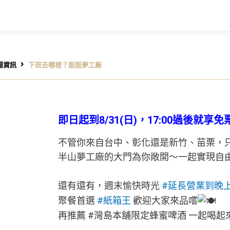
場資訊
下班去哪裡？逛逛夢工廠
即日起到8/31(日)，17:00過後就享
不管你來自台中、彰化還是新竹、苗栗，
半山夢工廠的大門為你敞開～一起實現自
還有還有，週末愉快時光
#延長營業到晚
聚餐首選
#紙箱王
歡迎大家來品嚐
再推薦 #灣島本舖限定蜂蜜啤酒 一起喝起來