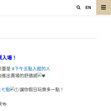
EN
免票入場！
只要是
#下午五點入館的人
由進出賣場的舒適感
上七點
讓你假日玩樂多一點！
🍻