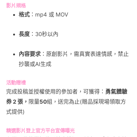
影片規格
格式
：mp4 或 MOV
長度
：30秒以內
內容要求
：原創影片，需真實表達情感，禁止
抄襲或AI生成
活動贈禮
完成投稿並授權使用的參加者，可獲得：
勇氣體驗
券 2 張，
限量
50
組，送完為止(贈品採現場領取方
式提供)
精選影片登上官方平台宣傳曝光