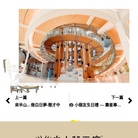
上一篇
下一篇
來半山…做白日夢-徵才中
🎂 小樹友生日禮 — 壽星專屬禮遇來了！ 🎁