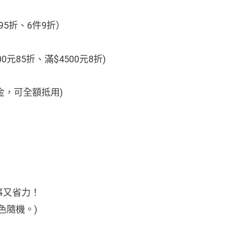
95折、6件9折）
00元85折、滿$4500元8折)
金，可全額抵用)
省事又省力！
色隨機。)